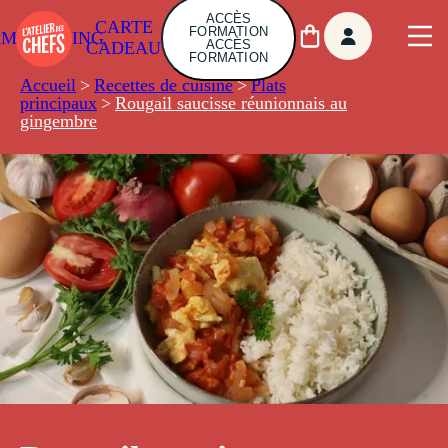
ACCÈS
CARTE
FORMATION
AMBUILDING
ACCÈS
CADEAU
FORMATION
Accueil
>
Recettes de cuisine
>
Plats
principaux
>
Rougail saucisse réunionnais au
gingembre