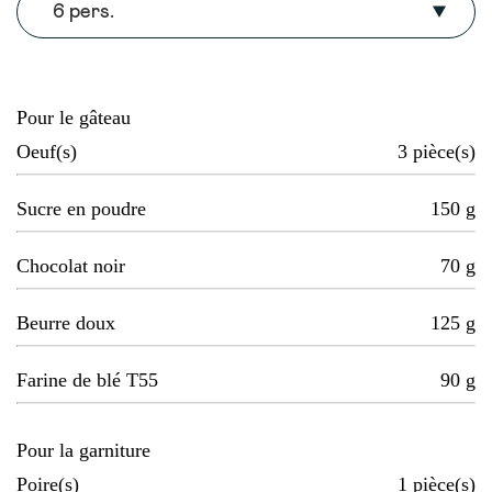
6 pers.
Pour le gâteau
Oeuf(s)
3
pièce(s)
Sucre en poudre
150
g
Chocolat noir
70
g
Beurre doux
125
g
Farine de blé T55
90
g
Pour la garniture
Poire(s)
1
pièce(s)