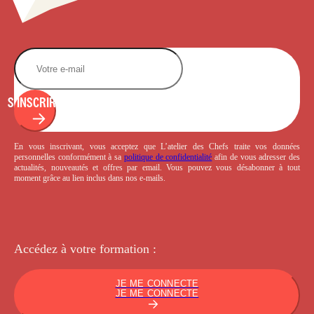
S'INSCRIRE
En vous inscrivant, vous acceptez que L’atelier des Chefs traite vos données
personnelles conformément à sa
politique de confidentialité
afin de vous adresser des
actualités, nouveautés et offres par email. Vous pouvez vous désabonner à tout
moment grâce au lien inclus dans nos e-mails.
Accédez à votre
formation :
JE ME CONNECTE
JE ME CONNECTE