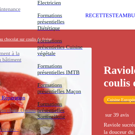
Electricien
intenance
Formations
RECETTES
TEAMBU
présentielles
Diététique
au chocolat sur coulis de fraise
Formations
présentielles
Cuisine
ent à la
végétale
u bâtiment
Formations
Raviol
présentielles
IMTB
coulis 
Formations
présentielles
Maçon
 Réparation
Cuisine Europé
Formations
icules - Option
présentielles
sur 39 avis
Sommellerie
Raviole sucrée
icules -
la douceur du 