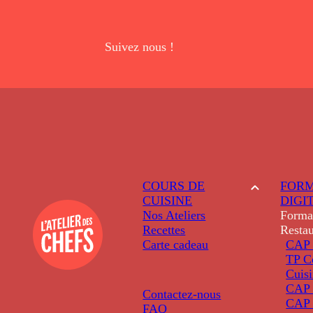
Suivez nous !
COURS DE
FORM
CUISINE
DIGI
Nos Ateliers
Forma
Recettes
Restau
Carte cadeau
CAP 
TP C
Cuis
CAP P
Contactez-nous
CAP 
FAQ