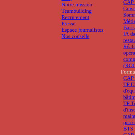
CAP 
Notre mission
Cuis
Teambuilding
Somm
Recrutement
Métie
Presse
Baris
Espace journalistes
IA da
Nos conseils
resta
Réali
opéra
comp
(ROC
Forma
CAP 
TP El
d'éq
bâti
TP T
d'ins
main
pisci
BTS 
CAP 