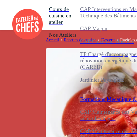
Cours de
CAP Interventions en Ma
cuisine en
Technique des Bâtiments
atelier
CAP Maçon
Nos Ateliers
Accueil
>
Recettes de cuisine
>
Desserts
>
Ravioles 
CAP Carreleur Mosaïste
TP Chargé d'accompagnem
rénovation énergétique d
(CAREB)
Jardinier Paysagiste
Formations
Mécanique &
CAP Maintenance des Véh
véhicules légers
CAP Maintenance des Véh