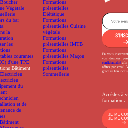
Boucher
Formations
ine Végétale
présentielles
ellerie
Diététique
rs du bar
Formations
ta
présentielles
Cuisine
ns la
végétale
S'INS
uration
Formations
ser les
présentielles
IMTB
tions
Formations
En vous inscrivant
tables courantes
présentielles
Maçon
vos données per
C) d'une TPE
Formations
confidentialité
afin 
offres par email.
tions
Bâtiment
présentielles
grâce au lien inclu
Electricien
Sommellerie
ectricien
uipement du
ment
Accédez à v
echnicien
formation :
tallation et de
tenance de
JE ME CO
nes
JE ME CO
Bâtiment
Monteur en