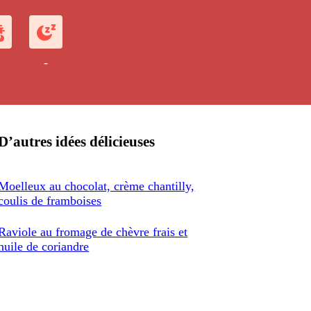
-
D’autres idées délicieuses
Moelleux au chocolat, crème chantilly,
coulis de framboises
Raviole au fromage de chèvre frais et
huile de coriandre