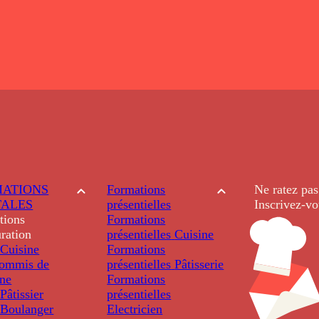
ATIONS
Formations
Ne ratez pas
TALES
présentielles
Inscrivez-vo
tions
Formations
ration
présentielles
Cuisine
Cuisine
Formations
ommis de
présentielles
Pâtisserie
ine
Formations
âtissier
présentielles
Boulanger
Electricien