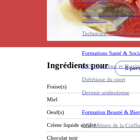
Motocycles
TP Mécanicien de maint
automobile
Technicien Gros Électro
Formations
Santé & Soci
Ingrédients pour
BTS Diététique et Nutrit
6 pers
Diététique du sport
Fraise(s)
Devenir sophrologue
Miel
Formation
Beauté & Bien
Oeuf(s)
Crème liquide entière
CAP Métiers de la Coiffu
Chocolat noir