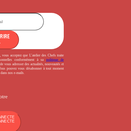
CRIRE
, vous acceptez que L’atelier des Chefs traite
sonnelles conformément à sa
politique de
de vous adresser des actualités, nouveautés et
 Vous pouvez vous désabonner à tout moment
s dans nos e-mails.
otre
NNECTE
NNECTE