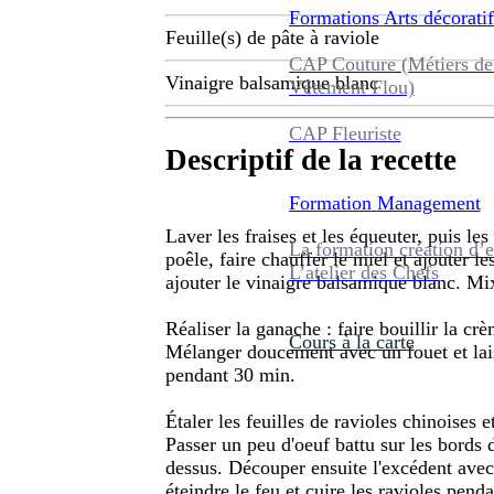
Formations
Arts décoratif
Feuille(s) de pâte à raviole
CAP Couture (Métiers de
Vinaigre balsamique blanc
Vêtement Flou)
CAP Fleuriste
Descriptif de la recette
Formation
Management
Laver les fraises et les équeuter, puis le
La formation création d’e
poêle, faire chauffer le miel et ajouter le
L’atelier des Chefs
ajouter le vinaigre balsamique blanc. Mixe
Réaliser la ganache : faire bouillir la cr
Cours à la carte
Mélanger doucement avec un fouet et laiss
pendant 30 min.
Étaler les feuilles de ravioles chinoises
Passer un peu d'oeuf battu sur les bords d
dessus. Découper ensuite l'excédent avec 
éteindre le feu et cuire les ravioles pend