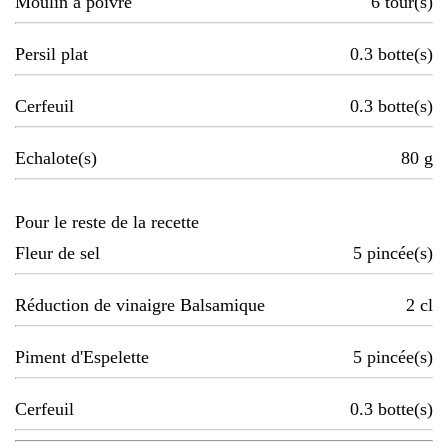
Moulin à poivre
6
tour(s)
Persil plat
0.3
botte(s)
Cerfeuil
0.3
botte(s)
Echalote(s)
80
g
Pour le reste de la recette
Fleur de sel
5
pincée(s)
Réduction de vinaigre Balsamique
2
cl
Piment d'Espelette
5
pincée(s)
Cerfeuil
0.3
botte(s)