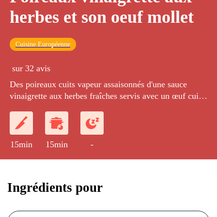
herbes et son oeuf mollet
Cuisine Européenne
sur 32 avis
Des poireaux cuits vapeur assaisonnés d'une sauce
vinaigrette aux herbes fraîches servis avec un œuf cuit
'mollet', cuit à l'extérieur et le jaune fondant à cœur.
Une recette parfumée qui remet au goût du jour le
fameux poireau vinaigrette !
15min
15min
-
Ingrédients pour