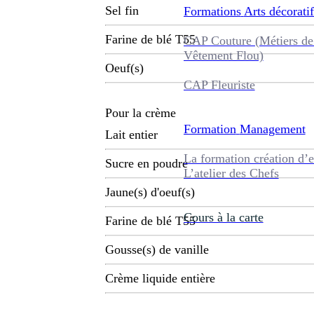
Sel fin
Formations
Arts décoratif
Farine de blé T55
CAP Couture (Métiers de
Vêtement Flou)
Oeuf(s)
CAP Fleuriste
Pour la crème
Formation
Management
Lait entier
La formation création d’e
Sucre en poudre
L’atelier des Chefs
Jaune(s) d'oeuf(s)
Cours à la carte
Farine de blé T55
Gousse(s) de vanille
Crème liquide entière