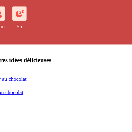
ille et de fruits rouges frais.
in
5h
res idées délicieuses
r au chocolat
au chocolat