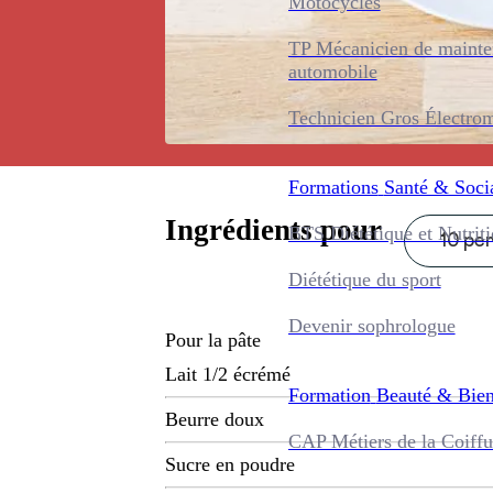
Motocycles
TP Mécanicien de maint
automobile
Technicien Gros Électro
Formations
Santé & Soci
Ingrédients pour
BTS Diététique et Nutrit
10 per
Diététique du sport
Devenir sophrologue
Pour la pâte
Lait 1/2 écrémé
Formation
Beauté & Bien
Beurre doux
CAP Métiers de la Coiffu
Sucre en poudre