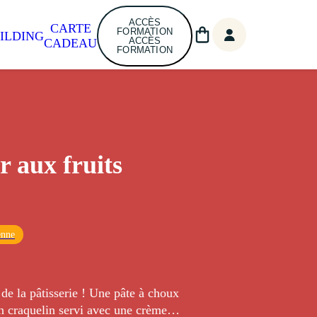
ACCÈS
CARTE
FORMATION
ILDING
ACCÈS
CADEAU
FORMATION
r aux fruits
enne
tisserie ! Une pâte à choux
n craquelin servi avec une crème