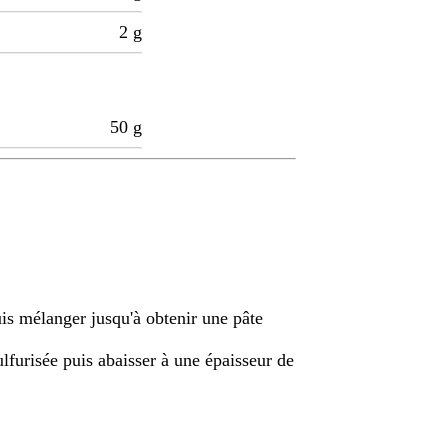
2
g
50
g
uis mélanger jusqu'à obtenir une pâte
ulfurisée puis abaisser à une épaisseur de