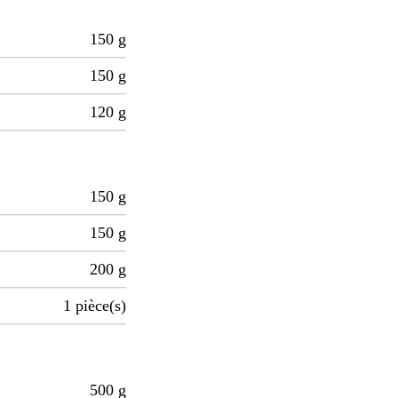
150
g
150
g
120
g
150
g
150
g
200
g
1
pièce(s)
500
g