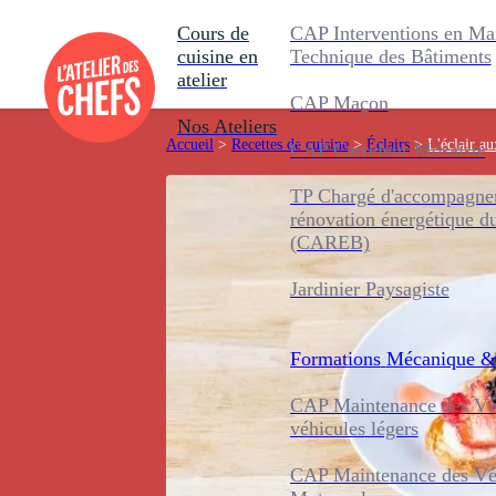
Cours de
CAP Interventions en Ma
cuisine en
Technique des Bâtiments
atelier
CAP Maçon
Nos Ateliers
Accueil
>
Recettes de cuisine
>
Éclairs
>
L'éclair au
CAP Carreleur Mosaïste
TP Chargé d'accompagnem
rénovation énergétique d
(CAREB)
Jardinier Paysagiste
Formations
Mécanique &
CAP Maintenance des Véh
véhicules légers
CAP Maintenance des Véh