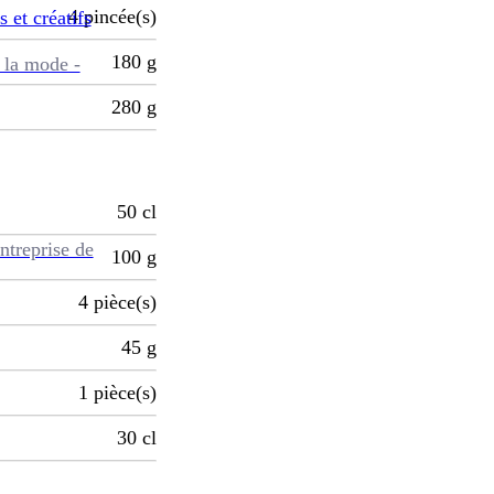
4
pincée(s)
s et créatifs
180
g
 la mode -
280
g
50
cl
ntreprise de
100
g
4
pièce(s)
45
g
1
pièce(s)
30
cl