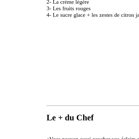
2- La crème légère
3- Les fruits rouges
4- Le sucre glace + les zestes de citron j
Le + du Chef
«
Vous pouvez aussi coucher vos éclairs e