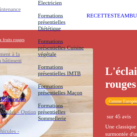
Electricien
intenance
Formations
RECETTES
TEAMBU
présentielles
Diététique
x fruits rouges
Formations
présentielles
Cuisine
ent à la
végétale
u bâtiment
Formations
L'éclai
présentielles
IMTB
rouges
Formations
présentielles
Maçon
 Réparation
Cuisine Europé
Formations
icules - Option
présentielles
sur 45 avis
Sommellerie
Une classique de la pâ
icules -
surmontée d'u