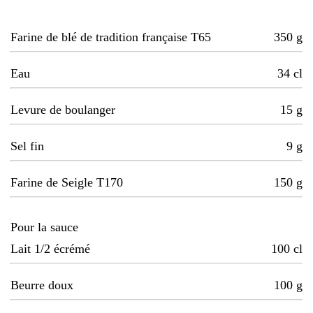
Farine de blé de tradition française T65
350
g
Eau
34
cl
Levure de boulanger
15
g
Sel fin
9
g
Farine de Seigle T170
150
g
Pour la sauce
Lait 1/2 écrémé
100
cl
Beurre doux
100
g