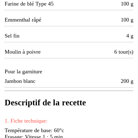
Farine de blé Type 45
100
g
Emmenthal râpé
100
g
Sel fin
4
g
Moulin à poivre
6
tour(s)
Pour la garniture
Jambon blanc
200
g
Descriptif de la recette
1
.
Fiche technique:
Température de base: 60°c
Frasage: Vitesse 1 : 5 min