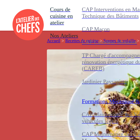
Cours de
CAP Interventions en Ma
cuisine en
Technique des Bâtiments
atelier
CAP Maçon
Nos Ateliers
Accueil
>
Recettes de cuisine
>
Soupes de volaille
>
CAP Carreleur Mosaïste
TP Chargé d'accompagnem
rénovation énergétique d
(CAREB)
Jardinier Paysagiste
Formations
Mécanique &
CAP Maintenance des Véh
véhicules légers
CAP Maintenance des Véh