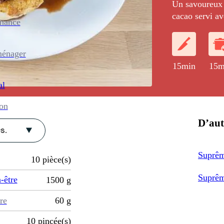
Un savoureux 
cacao servi av
enance
ménager
15min
15m
al
ion
D’aut
s.
Suprêm
10
pièce(s)
Suprême
-être
1500
g
re
60
g
10
pincée(s)