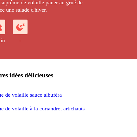
suprême de volaille paner au grué de
ec une salade d'hiver.
in
-
res idées délicieuses
e de volaille sauce albuféra
 de volaille à la coriandre, artichauts