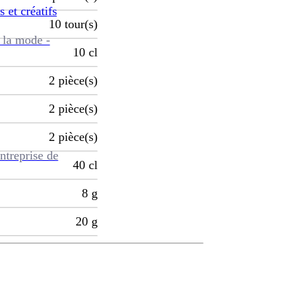
s et créatifs
10
tour(s)
 la mode -
10
cl
2
pièce(s)
2
pièce(s)
2
pièce(s)
ntreprise de
40
cl
8
g
20
g