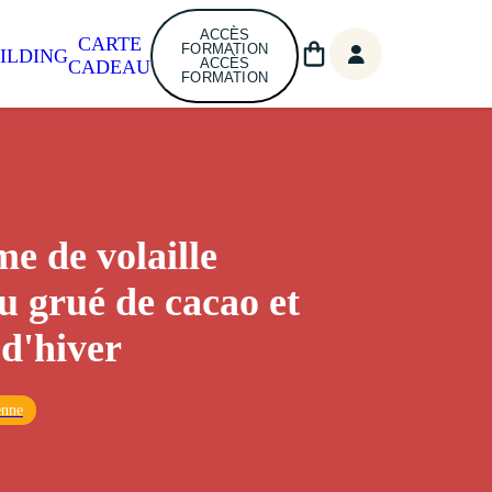
ACCÈS
CARTE
FORMATION
ILDING
ACCÈS
CADEAU
FORMATION
e de volaille
u grué de cacao et
 d'hiver
enne