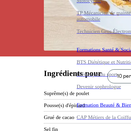
Motocycles
TP Mécanicien de maint
automobile
Technicien Gros Électro
Formations
Santé & Soci
BTS Diététique et Nutrit
Ingrédients pour
Diététique du sport
10 per
Devenir sophrologue
Suprême(s) de poulet
Formation
Beauté & Bien
Pousse(s) d'épinard
CAP Métiers de la Coiffu
Grué de cacao
Sel fin