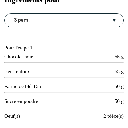
3 pers.
Pour l'étape 1
Chocolat noir
65
g
Beurre doux
65
g
Farine de blé T55
50
g
Sucre en poudre
50
g
Oeuf(s)
2
pièce(s)