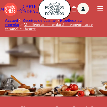
ACCÈS
CARTE
FORMATION
AMBUILDING
ACCÈS
CADEAU
FORMATION
Accueil
>
Recettes de cuisine
>
Moelleux au
chocolat
>
Moelleux au chocolat à la vapeur, sauce
caramel au beurre