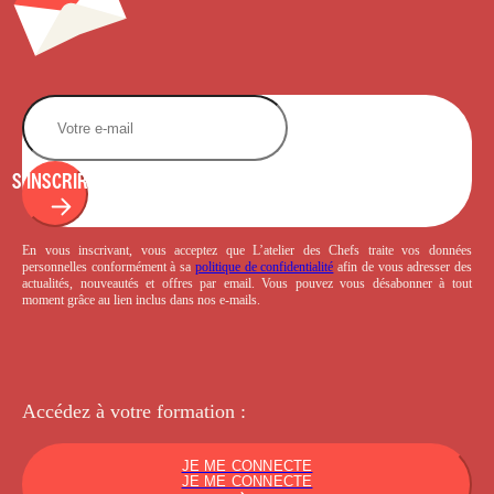
S'INSCRIRE
En vous inscrivant, vous acceptez que L’atelier des Chefs traite vos données
personnelles conformément à sa
politique de confidentialité
afin de vous adresser des
actualités, nouveautés et offres par email. Vous pouvez vous désabonner à tout
moment grâce au lien inclus dans nos e-mails.
Accédez à votre
formation :
JE ME CONNECTE
JE ME CONNECTE