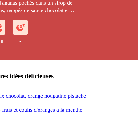
d'ananas pochés dans un sirop de
cus, nappés de sauce chocolat et
une cigarette croustillante de pâte
ches concassées.
in
-
res idées délicieuses
x chocolat, orange nougatine pistache
frais et coulis d'oranges à la menthe