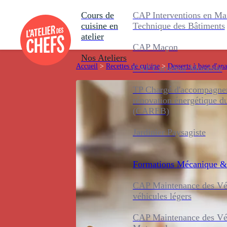
Cours de
CAP Interventions en Ma
cuisine en
Technique des Bâtiments
atelier
CAP Maçon
Nos Ateliers
Accueil
>
Recettes de cuisine
>
Desserts à base d'an
CAP Carreleur Mosaïste
TP Chargé d'accompagnem
rénovation énergétique d
(CAREB)
Jardinier Paysagiste
Formations
Mécanique &
CAP Maintenance des Véh
véhicules légers
CAP Maintenance des Véh