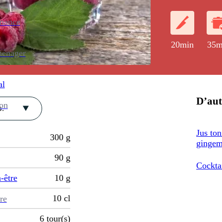
enance
20min
35m
ménager
al
D’aut
ion
.
Jus ton
300
g
gingem
90
g
Cockta
-être
10
g
10
cl
re
6
tour(s)