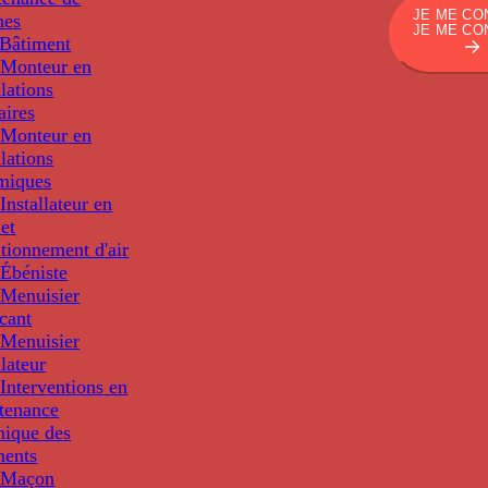
JE ME CO
nes
JE ME CO
Bâtiment
Monteur en
llations
aires
Monteur en
llations
miques
nstallateur en
 et
tionnement d'air
Ébéniste
Menuisier
cant
Menuisier
llateur
Interventions en
tenance
nique des
ments
 Maçon