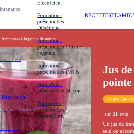
Electricien
intenance
Formations
RECETTES
TEAMBU
présentielles
Diététique
e framboises à la pointe de poivre
Formations
présentielles
Cuisine
ent à la
végétale
u bâtiment
Formations
Jus de
présentielles
IMTB
pointe
Formations
présentielles
Maçon
 Réparation
Cuisine Europé
Formations
icules - Option
présentielles
sur 21 avis
Sommellerie
Un jus de fram
icules -
seul ou accom