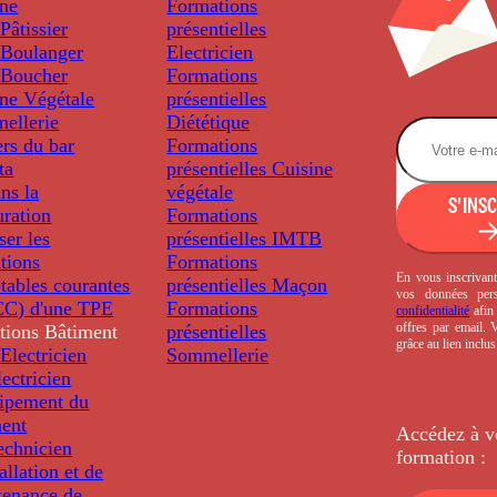
ine
Formations
âtissier
présentielles
Boulanger
Electricien
Boucher
Formations
ine Végétale
présentielles
ellerie
Diététique
rs du bar
Formations
ta
présentielles
Cuisine
ns la
végétale
S'INS
uration
Formations
ser les
présentielles
IMTB
tions
Formations
En vous inscrivant
tables courantes
présentielles
Maçon
vos données per
C) d'une TPE
Formations
confidentialité
afin 
offres par email.
tions
Bâtiment
présentielles
grâce au lien inclu
Electricien
Sommellerie
ectricien
uipement du
ment
Accédez à v
echnicien
formation :
tallation et de
tenance de