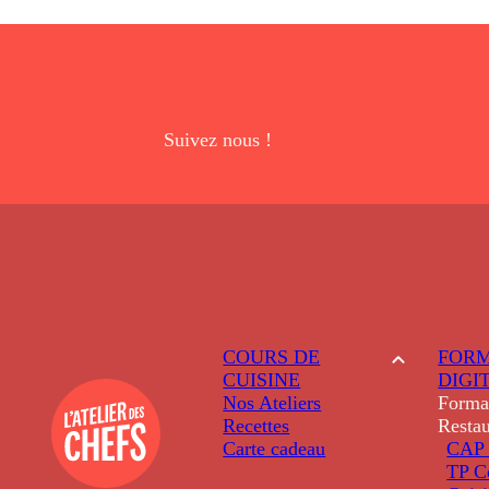
Suivez nous !
COURS DE
FORM
CUISINE
DIGI
Nos Ateliers
Forma
Recettes
Restau
Carte cadeau
CAP 
TP C