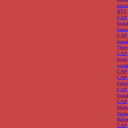
pisci
BTS 
CAP 
Insta
Sanit
CAP 
Insta
Ther
CAP I
froid
condi
CAP 
CAP 
Fabri
CAP 
Insta
CAP 
Main
Tech
Bâti
CAP