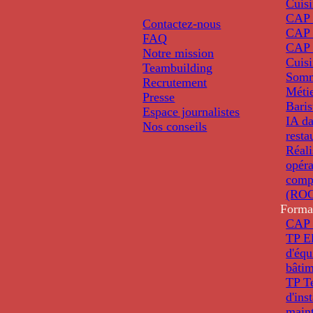
Cuis
CAP P
Contactez-nous
CAP 
FAQ
CAP 
Notre mission
Cuis
Teambuilding
Somm
Recrutement
Métie
Presse
Baris
Espace journalistes
IA da
Nos conseils
resta
Réali
opéra
comp
(ROC
Forma
CAP 
TP El
d'éq
bâti
TP T
d'ins
main