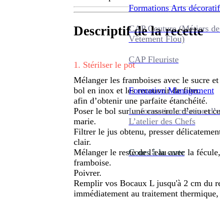
Formations
Arts décoratif
CAP Couture (Métiers de
Descriptif de la recette
Vêtement Flou)
CAP Fleuriste
1
.
Stérilser le pot
Mélanger les framboises avec le sucre et 
Formation
Management
bol en inox et les recouvrir de film.
afin d’obtenir une parfaite étanchéité.
La formation création d’e
Poser le bol sur une casserole d’eau et 
L’atelier des Chefs
marie.
Filtrer le jus obtenu, presser délicateme
clair.
Cours à la carte
Mélanger le reste de l’eau avec la fécule, 
framboise.
Poivrer.
Remplir vos Bocaux L jusqu'à 2 cm du re
immédiatement au traitement thermique,