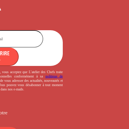
CRIRE
, vous acceptez que L’atelier des Chefs traite
sonnelles conformément à sa
politique de
de vous adresser des actualités, nouveautés et
 Vous pouvez vous désabonner à tout moment
s dans nos e-mails.
otre