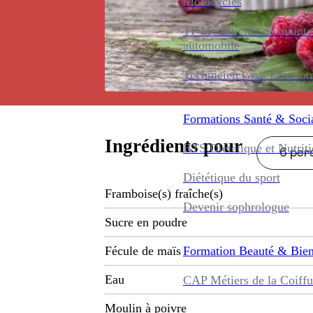
Motocycles
TP Mécanicien de maint
automobile
Technicien Gros Électro
Formations
Santé & Soci
Ingrédients pour
BTS Diététique et Nutrit
6 pers
Diététique du sport
Framboise(s) fraîche(s)
Devenir sophrologue
Sucre en poudre
Formation
Beauté & Bien
Fécule de maïs
Eau
CAP Métiers de la Coiffu
Moulin à poivre