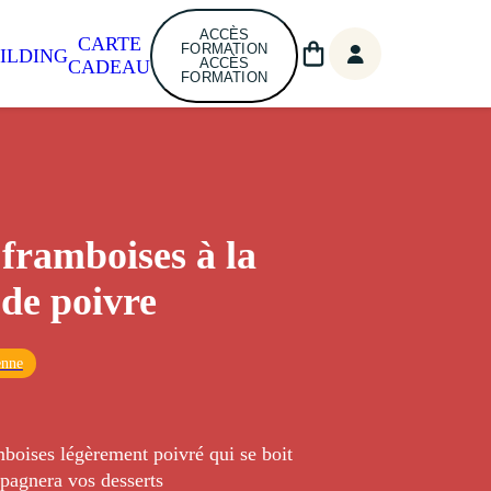
ACCÈS
CARTE
FORMATION
ILDING
ACCÈS
CADEAU
FORMATION
 framboises à la
 de poivre
enne
boises légèrement poivré qui se boit
pagnera vos desserts