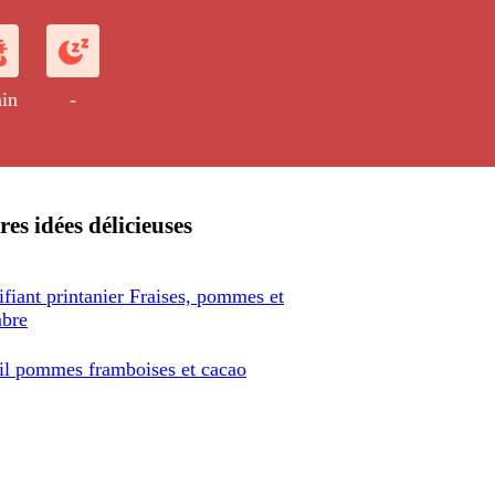
in
-
res idées délicieuses
ifiant printanier Fraises, pommes et
bre
il pommes framboises et cacao