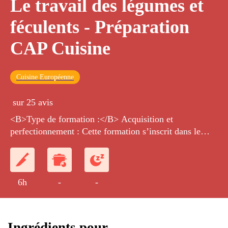
Le travail des légumes et
féculents - Préparation
CAP Cuisine
Cuisine Européenne
sur 25 avis
<B>Type de formation :</B> Acquisition et
perfectionnement : Cette formation s’inscrit dans le
cadre d’un apprentissage ou d’un renforcement des
connaissances des techniques de base de la cuisine
professionnelle. <p><B>Public visé :</B> <Br/>-Tout
public <Br/>-Personnes en préparation du CAP Cuisin
6h
-
-
Ingrédients pour