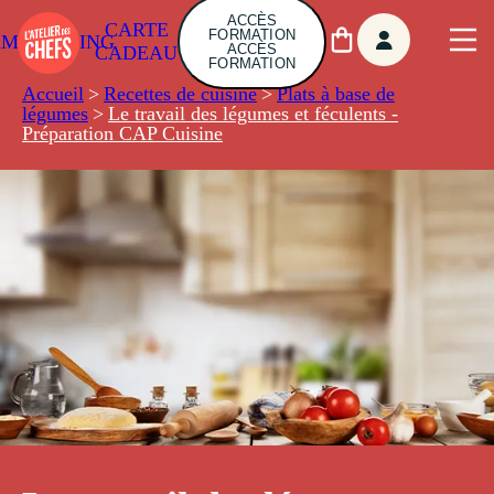
ACCÈS
CARTE
FORMATION
AMBUILDING
ACCÈS
CADEAU
FORMATION
Accueil
>
Recettes de cuisine
>
Plats à base de
légumes
>
Le travail des légumes et féculents -
Préparation CAP Cuisine