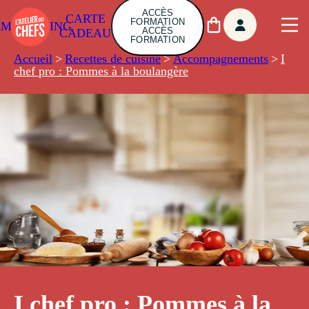
ACCÈS
CARTE
FORMATION
AMBUILDING
ACCÈS
CADEAU
FORMATION
Accueil
>
Recettes de cuisine
>
Accompagnements
>
I
chef pro : Pommes à la boulangère
I chef pro : Pommes à la