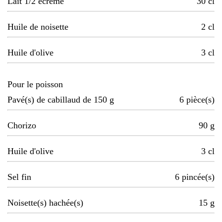
Lait 1/2 écrémé
30
cl
Huile de noisette
2
cl
Huile d'olive
3
cl
Pour le poisson
Pavé(s) de cabillaud de 150 g
6
pièce(s)
Chorizo
90
g
Huile d'olive
3
cl
Sel fin
6
pincée(s)
Noisette(s) hachée(s)
15
g