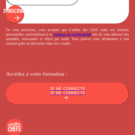
S'INSCRIRE
En vous inscrivant, vous acceptez que L’atelier des Chefs traite vos données
personnelles conformément à sa
politique de confidentialité
afin de vous adresser des
actualités, nouveautés et offres par email. Vous pouvez vous désabonner à tout
moment grâce au lien inclus dans nos e-mails.
Accédez à votre
formation :
JE ME CONNECTE
JE ME CONNECTE