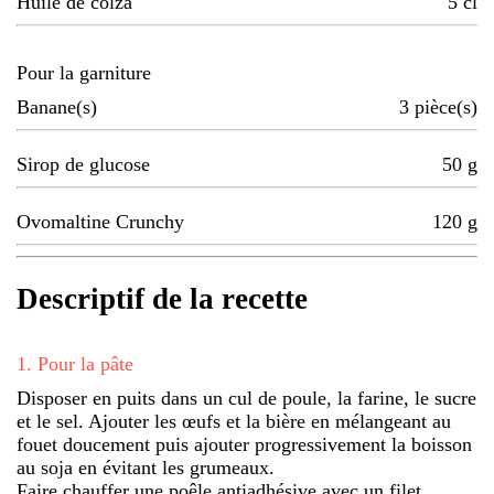
Huile de colza
5
cl
Pour la garniture
Banane(s)
3
pièce(s)
Sirop de glucose
50
g
Ovomaltine Crunchy
120
g
Descriptif de la recette
1
.
Pour la pâte
Disposer en puits dans un cul de poule, la farine, le sucre
et le sel. Ajouter les œufs et la bière en mélangeant au
fouet doucement puis ajouter progressivement la boisson
au soja en évitant les grumeaux.
Faire chauffer une poêle antiadhésive avec un filet