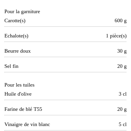
Pour la garniture
Carotte(s)
600
g
Echalote(s)
1
pièce(s)
Beurre doux
30
g
Sel fin
20
g
Pour les tuiles
Huile d'olive
3
cl
Farine de blé T55
20
g
Vinaigre de vin blanc
5
cl