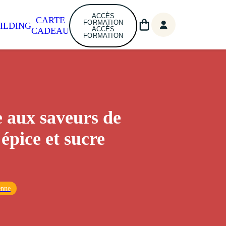
ACCÈS
CARTE
FORMATION
ILDING
ACCÈS
CADEAU
FORMATION
 aux saveurs de
épice et sucre
enne