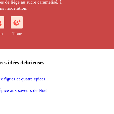
es de liège au sucre caramélisé, à
ns modération.
in
1jour
res idées délicieuses
x figues et quatre épices
'épice aux saveurs de Noël