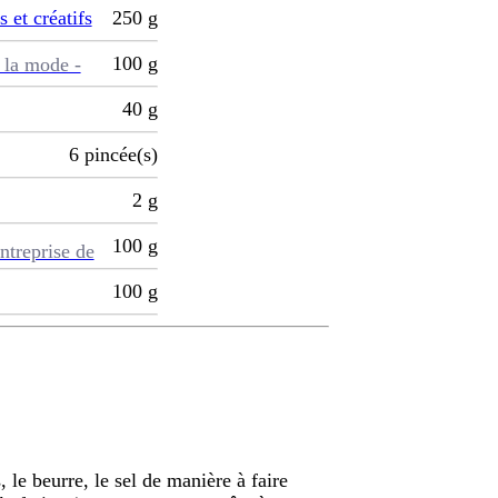
s et créatifs
250
g
100
g
 la mode -
40
g
6
pincée(s)
2
g
100
g
ntreprise de
100
g
, le beurre, le sel de manière à faire