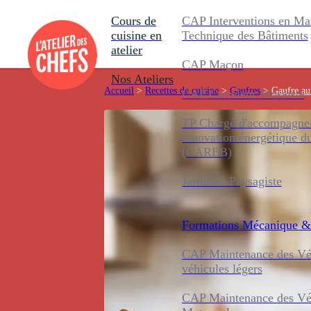
Cours de
CAP Interventions en Ma
cuisine en
Technique des Bâtiments
atelier
CAP Maçon
Nos Ateliers
Accueil
>
Recettes de cuisine
>
Gaufres
>
Gaufre aux
CAP Carreleur Mosaïste
TP Chargé d'accompagnem
rénovation énergétique d
(CAREB)
Jardinier Paysagiste
Formations
Mécanique &
CAP Maintenance des Véh
véhicules légers
CAP Maintenance des Véh