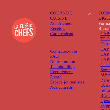
COURS DE
FORM
CUISINE
DIGI
Nos Ateliers
Forma
Recettes
Restau
Carte cadeau
CAP 
TP C
Cuis
CAP P
Contactez-nous
CAP 
FAQ
CAP 
Notre mission
Cuis
Teambuilding
Somm
Recrutement
Métie
Presse
Baris
Espace journalistes
IA da
Nos conseils
resta
Réali
opéra
comp