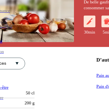
De belle gaufr
consommer sa
enance
ménager
30min
5m
al
ion
D’aut
èces
Pain au
Pain d
-être
50
cl
re
200
g