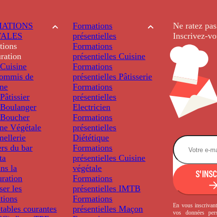
ATIONS
Formations
Ne ratez pas
TALES
présentielles
Inscrivez-vo
tions
Formations
ration
présentielles
Cuisine
Cuisine
Formations
ommis de
présentielles
Pâtisserie
ine
Formations
âtissier
présentielles
Boulanger
Electricien
Boucher
Formations
ine Végétale
présentielles
ellerie
Diététique
rs du bar
Formations
ta
présentielles
Cuisine
ns la
végétale
S'INS
uration
Formations
ser les
présentielles
IMTB
tions
Formations
En vous inscrivant
tables courantes
présentielles
Maçon
vos données per