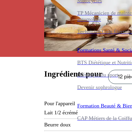
Motocycles
TP Mécanicien de maint
automobile
Technicien Gros Électro
Formations
Santé & Soci
BTS Diététique et Nutrit
Ingrédients pour
Diététique du sport
12 pi
Devenir sophrologue
Pour l'appareil
Formation
Beauté & Bien
Lait 1/2 écrémé
CAP Métiers de la Coiffu
Beurre doux