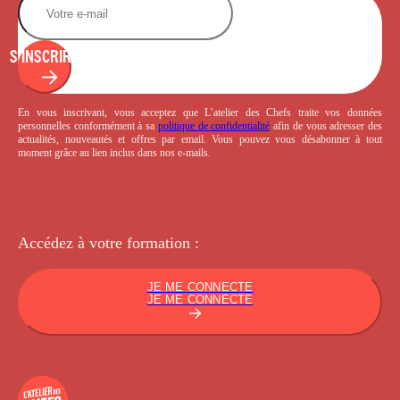
S'INSCRIRE
En vous inscrivant, vous acceptez que L’atelier des Chefs traite vos données
personnelles conformément à sa
politique de confidentialité
afin de vous adresser des
actualités, nouveautés et offres par email. Vous pouvez vous désabonner à tout
moment grâce au lien inclus dans nos e-mails.
Accédez à votre
formation :
JE ME CONNECTE
JE ME CONNECTE