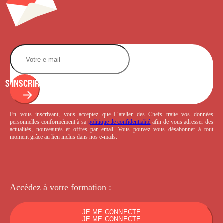
S'INSCRIRE
En vous inscrivant, vous acceptez que L’atelier des Chefs traite vos données
personnelles conformément à sa
politique de confidentialité
afin de vous adresser des
actualités, nouveautés et offres par email. Vous pouvez vous désabonner à tout
moment grâce au lien inclus dans nos e-mails.
Accédez à votre
formation :
JE ME CONNECTE
JE ME CONNECTE