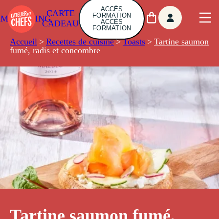
ACCÈS
CARTE
FORMATION
AMBUILDING
ACCÈS
CADEAU
FORMATION
Accueil
>
Recettes de cuisine
>
Toasts
>
Tartine saumon
fumé, radis et concombre
Tartine saumon fumé,