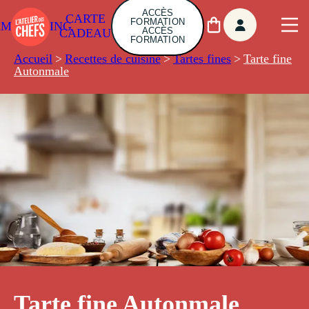
ACCÈS
CARTE
FORMATION
AMBUILDING
ACCÈS
CADEAU
FORMATION
Accueil
>
Recettes de cuisine
>
Tartes fines
>
Tarte fine
Autonmale
Tarte fine Autonmale