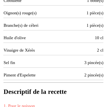
Ciboulette
1
botte(s)
Oignon(s) rouge(s)
1
pièce(s)
Branche(s) de céleri
1
pièce(s)
Huile d'olive
10
cl
Vinaigre de Xérès
2
cl
Sel fin
3
pincée(s)
Piment d'Espelette
2
pincée(s)
Descriptif de la recette
1
.
Pour le poisson