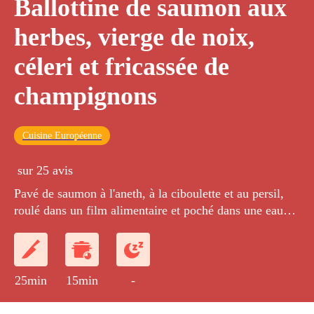
Ballottine de saumon aux
herbes, vierge de noix,
céleri et fricassée de
champignons
Cuisine Européenne
sur 25 avis
Pavé de saumon à l'aneth, à la ciboulette et au persil,
roulé dans un film alimentaire et poché dans une eau
frémissante, accompagné d'une sauce croquante aux
noix et à l'huile d'olive et d'une tombée de champignons
d'automne.
25min
15min
-