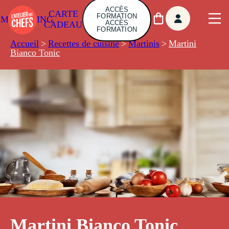
ACCÈS
CARTE
FORMATION
AMBUILDING
ACCÈS
CADEAU
FORMATION
Accueil
>
Recettes de cuisine
>
Martinis
>
Martini
Bianco Tonic
Martini Bianco Tonic