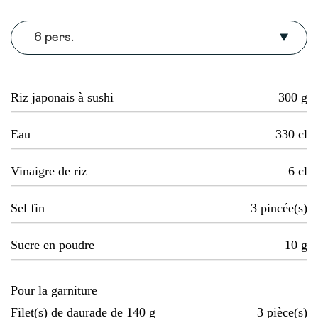
6 pers.
Riz japonais à sushi
300
g
Eau
330
cl
Vinaigre de riz
6
cl
Sel fin
3
pincée(s)
Sucre en poudre
10
g
Pour la garniture
Filet(s) de daurade de 140 g
3
pièce(s)