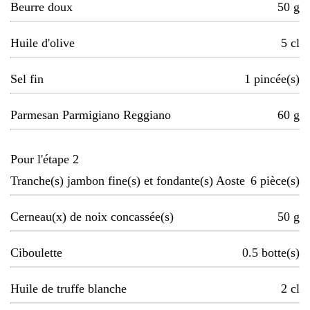
Beurre doux
50
g
Huile d'olive
5
cl
Sel fin
1
pincée(s)
Parmesan Parmigiano Reggiano
60
g
Pour l'étape 2
Tranche(s) jambon fine(s) et fondante(s) Aoste
6
pièce(s)
Cerneau(x) de noix concassée(s)
50
g
Ciboulette
0.5
botte(s)
Huile de truffe blanche
2
cl