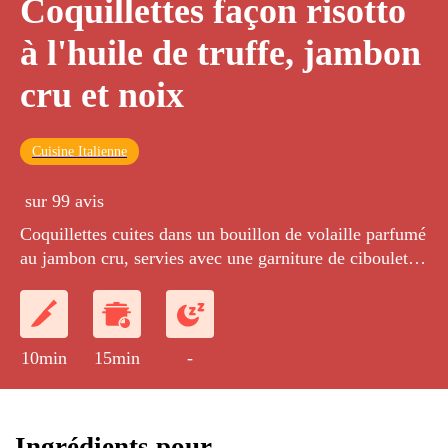
Coquillettes façon risotto
à l'huile de truffe, jambon
cru et noix
Cuisine Italienne
sur 99 avis
Coquillettes cuites dans un bouillon de volaille parfumé
au jambon cru, servies avec une garniture de ciboulette
ciselée, de noix concassées et de julienne de jambon, le
tout agrémenté d'huile de truffe.
10min
15min
-
Ingrédients pour