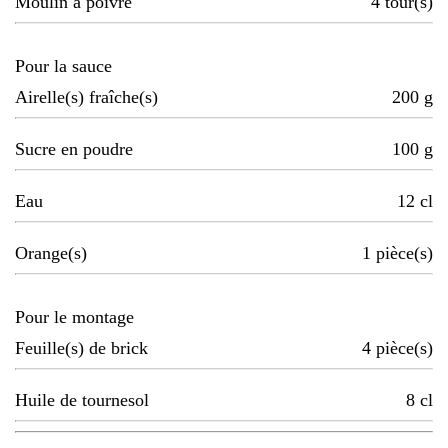
Moulin à poivre
4
tour(s)
Pour la sauce
Airelle(s) fraîche(s)
200
g
Sucre en poudre
100
g
Eau
12
cl
Orange(s)
1
pièce(s)
Pour le montage
Feuille(s) de brick
4
pièce(s)
Huile de tournesol
8
cl