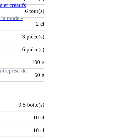
s et créatifs
6
tour(s)
 la mode -
2
cl
3
pièce(s)
6
pièce(s)
100
g
ntreprise de
50
g
0.5
botte(s)
10
cl
10
cl