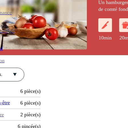
Un hamburger 
de comté fonda
enance
viande corsé :
ménager
10min
20m
al
ion
.
6
pièce(s)
-être
6
pièce(s)
re
2
pièce(s)
6
pincée(s)