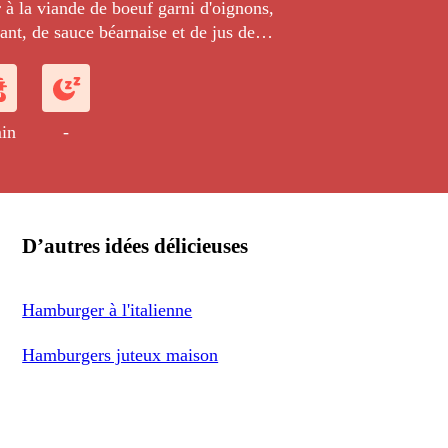
à la viande de boeuf garni d'oignons,
nt, de sauce béarnaise et de jus de
 un vrai délice !
in
-
D’autres idées délicieuses
Hamburger à l'italienne
Hamburgers juteux maison