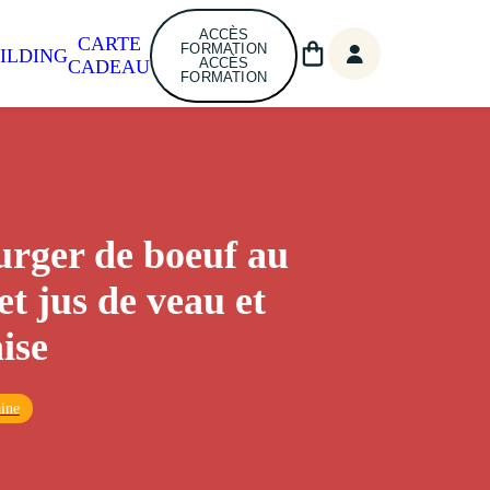
ACCÈS
CARTE
FORMATION
ILDING
ACCÈS
CADEAU
FORMATION
rger de boeuf au
et jus de veau et
ise
ine