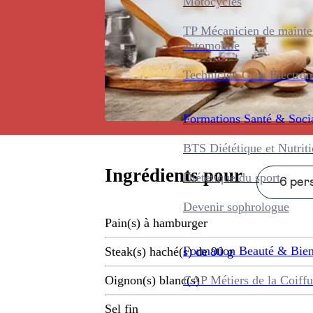
Motocycles
TP Mécanicien de maint
automobile
Technicien Gros Électro
Formations
Santé & Soci
BTS Diététique et Nutrit
Ingrédients pour
Diététique du sport
6 pers
Devenir sophrologue
Pain(s) à hamburger
Formation
Beauté & Bien
Steak(s) haché(s) de 90 g
CAP Métiers de la Coiffu
Oignon(s) blanc(s)
Sel fin