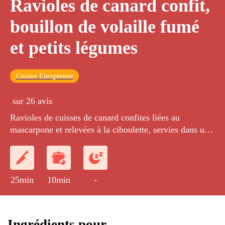
Ravioles de canard confit,
bouillon de volaille fumé
et petits légumes
Cuisine Européenne
sur 26 avis
Ravioles de cuisses de canard confites liées au
mascarpone et relevées à la ciboulette, servies dans un
bouillon de volaille agrémenté de dés de carottes, de
chou chinois et de magret de canard fumé.
25min
10min
-
Ingrédients pour