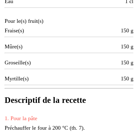
Eau
1
cl
Pour le(s) fruit(s)
Fraise(s)
150
g
Mûre(s)
150
g
Groseille(s)
150
g
Myrtille(s)
150
g
Descriptif de la recette
1
.
Pour la pâte
Préchauffer le four à 200 °C (th. 7).