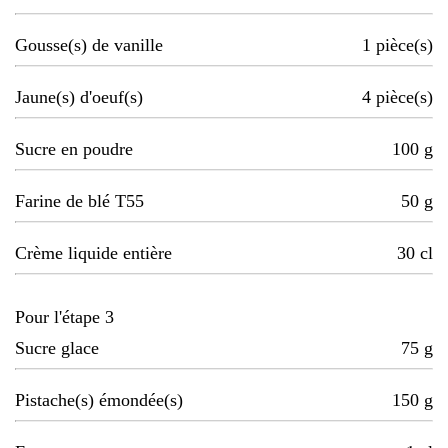
Gousse(s) de vanille
1
pièce(s)
Jaune(s) d'oeuf(s)
4
pièce(s)
Sucre en poudre
100
g
Farine de blé T55
50
g
Crème liquide entière
30
cl
Pour l'étape 3
Sucre glace
75
g
Pistache(s) émondée(s)
150
g