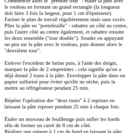
Commencer alors le "premier tour" : étaler la pâte avec
le rouleau en formant un grand rectangle (la longueur
doit faire 3 fois la largeur, pour 1 cm d'épaisseur).
Fariner le plan de travail régulièrement mais sans excès.
Plier la pâte en "portefeuille" : rabattre un côté au centre,
puis l'autre côté au centre également, et rabattre ensuite
les deux ensemble ("tour double"). Souder en appuyant
un peu sur la pâte avec le rouleau, puis donner alors le
"deuxième tour".
Enlever l'excédent de farine puis, à l'aide des doigts,
marquer la pâte de 2 empreintes : cela signifie qu'on a
déjà donné 2 tours à la pâte. Envelopper la pâte dans un
papier sulfurisé pour éviter qu'elle ne sèche, puis la
mettre au réfrigérateur pendant 25 min.
Répéter l'opération des "deux tours" à 2 reprises en
laissant la pâte reposer pendant 25 min à chaque fois.
Étaler un morceau de feuilletage puis tailler les bords
afin de former un carré de 8 cm de côté.
Réaliser une rainure à 1 cm du bord en laissant la pâte