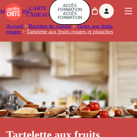
ACCÈS
CARTE
FORMATION
AMBUILDING
ACCÈS
CADEAU
FORMATION
Accueil
>
Recettes de cuisine
>
Tartes aux fruits
rouges
>
Tartelette aux fruits rouges et pistaches
Tartelette aux fruits