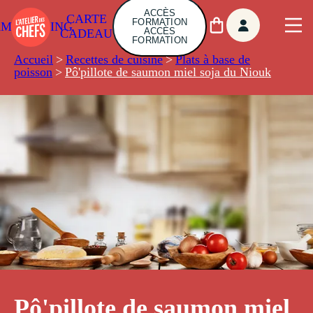
ACCÈS
CARTE
FORMATION
AMBUILDING
ACCÈS
CADEAU
FORMATION
Accueil
>
Recettes de cuisine
>
Plats à base de
poisson
>
Pô'pillote de saumon miel soja du Niouk
Pô'pillote de saumon miel