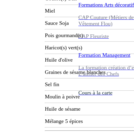
Formations
Arts décoratif
Miel
CAP Couture (Métiers de
Sauce Soja
Vêtement Flou)
Pois gourmand(s)
CAP Fleuriste
Haricot(s) vert(s)
Formation
Management
Huile d'olive
La formation création d’e
Graines de sésame blanches
L’atelier des Chefs
Sel fin
Cours à la carte
Moulin à poivre
Huile de sésame
Mélange 5 épices