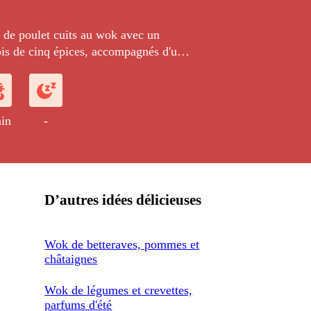
de poulet cuits au wok avec un
is de cinq épices, accompagnés d'une
égumes croquants parfumée au sésame
oja.
in
-
D’autres idées délicieuses
Wok de betteraves, pommes et
châtaignes
Wok de légumes et crevettes,
parfums d'été