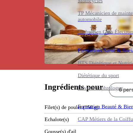
Motocycles
TP Mécanicien de maint
automobile
Technicien Gros Électro
Formations
Santé & Soci
BTS Diététique et Nutrit
Diététique du sport
Ingrédients pour
Devenir sophrologue
6 pers
Formation
Beauté & Bien
Filet(s) de poulet (150 g)
CAP Métiers de la Coiffu
Echalote(s)
Gousse(s) d'ail