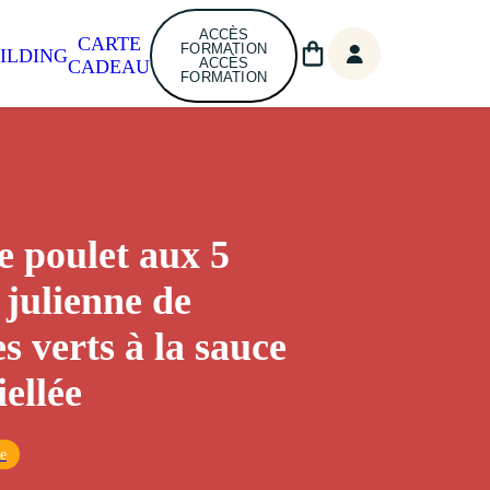
ACCÈS
CARTE
FORMATION
ILDING
ACCÈS
CADEAU
FORMATION
 poulet aux 5
 julienne de
s verts à la sauce
iellée
ue