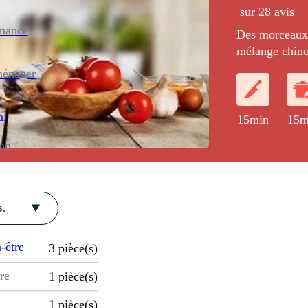
sur 28 avis
enance
Des morceaux 
mélange chino
julienne de l
ménager
et à la sauce s
al
15min
15m
ion
.
-être
3
pièce(s)
re
1
pièce(s)
1
pièce(s)