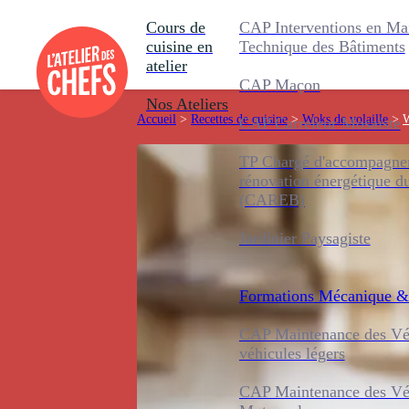
Cours de
CAP Interventions en Ma
cuisine en
Technique des Bâtiments
atelier
CAP Maçon
Nos Ateliers
Accueil
>
Recettes de cuisine
>
Woks de volaille
>
W
CAP Carreleur Mosaïste
TP Chargé d'accompagnem
rénovation énergétique d
(CAREB)
Jardinier Paysagiste
Formations
Mécanique &
CAP Maintenance des Véh
véhicules légers
CAP Maintenance des Véh