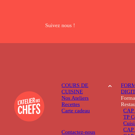
Suivez nous !
COURS DE
FORM
CUISINE
DIGI
Nos Ateliers
Forma
Recettes
Restau
Carte cadeau
CAP 
TP C
Cuis
CAP P
Contactez-nous