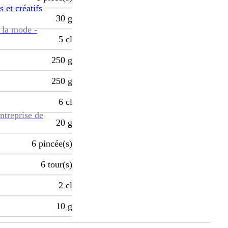
s et créatifs
30
g
 la mode -
5
cl
250
g
250
g
6
cl
ntreprise de
20
g
6
pincée(s)
6
tour(s)
2
cl
10
g