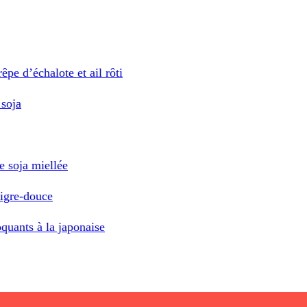
êpe d’échalote et ail rôti
 soja
e soja miellée
aigre-douce
oquants à la japonaise