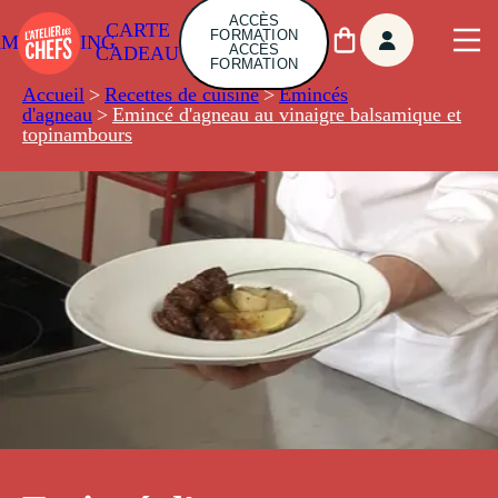
ACCÈS
CARTE
FORMATION
AMBUILDING
ACCÈS
CADEAU
FORMATION
Accueil
>
Recettes de cuisine
>
Emincés
d'agneau
>
Emincé d'agneau au vinaigre balsamique et
topinambours