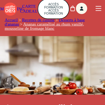
ACCÈS
CARTE
FORMATION
AMBUILDING
ACCÈS
CADEAU
FORMATION
Accueil
>
Recettes de cuisine
>
Desserts à base
d'ananas
>
Ananas caramélisé au rhum vanillé,
mousseline de fromage blanc