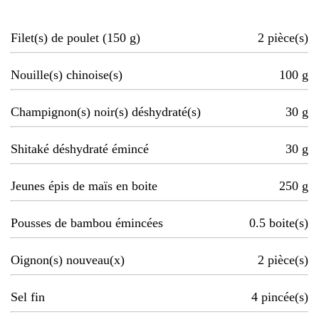
Filet(s) de poulet (150 g)
2
pièce(s)
Nouille(s) chinoise(s)
100
g
Champignon(s) noir(s) déshydraté(s)
30
g
Shitaké déshydraté émincé
30
g
Jeunes épis de maïs en boite
250
g
Pousses de bambou émincées
0.5
boite(s)
Oignon(s) nouveau(x)
2
pièce(s)
Sel fin
4
pincée(s)