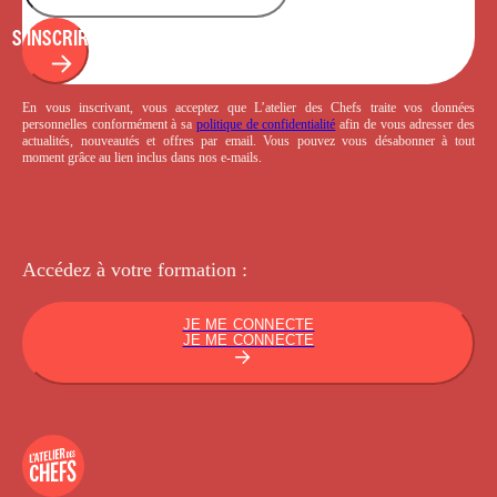
S'INSCRIRE
En vous inscrivant, vous acceptez que L’atelier des Chefs traite vos données
personnelles conformément à sa
politique de confidentialité
afin de vous adresser des
actualités, nouveautés et offres par email. Vous pouvez vous désabonner à tout
moment grâce au lien inclus dans nos e-mails.
Accédez à votre
formation :
JE ME CONNECTE
JE ME CONNECTE