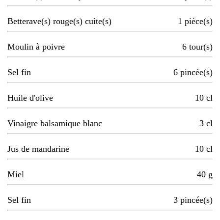
Betterave(s) rouge(s) cuite(s)
1
pièce(s)
Moulin à poivre
6
tour(s)
Sel fin
6
pincée(s)
Huile d'olive
10
cl
Vinaigre balsamique blanc
3
cl
Jus de mandarine
10
cl
Miel
40
g
Sel fin
3
pincée(s)