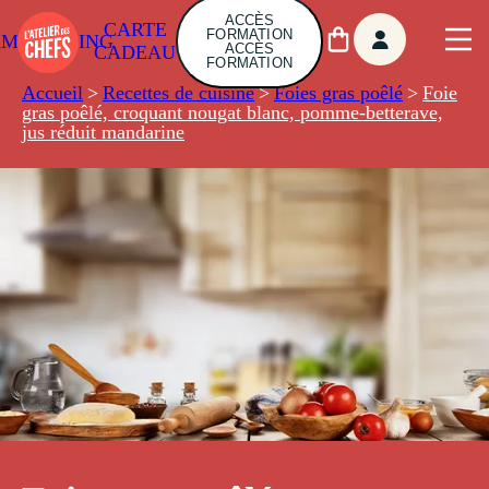
ACCÈS
CARTE
FORMATION
AMBUILDING
ACCÈS
CADEAU
FORMATION
Accueil
>
Recettes de cuisine
>
Foies gras poêlé
>
Foie
gras poêlé, croquant nougat blanc, pomme-betterave,
jus réduit mandarine