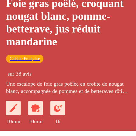
Foie gras poêlé, croquant
nougat blanc, pomme-
betterave, jus réduit
mandarine
Cuisine Française
sur 38 avis
Une escalope de foie gras poêlée en croûte de nougat
blanc, accompagnée de pommes et de betteraves rôties
et d'un caramel de jus de mandarine à la ciboulette
façon vinaigrette.
10min
10min
1h