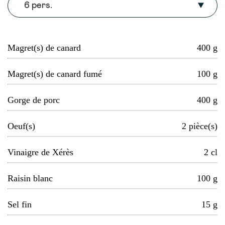
6 pers.
Magret(s) de canard
400
g
Magret(s) de canard fumé
100
g
Gorge de porc
400
g
Oeuf(s)
2
pièce(s)
Vinaigre de Xérès
2
cl
Raisin blanc
100
g
Sel fin
15
g