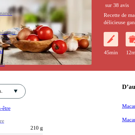
sur 38 avis
enance
Recette de mac
délicieuse gan
piment d'Espel
ménager
al
45min
12m
ion
D’au
.
Macar
-être
Macar
re
210
g