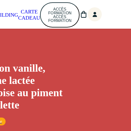
ACCÈS
CARTE
FORMATION
ILDING
ACCÈS
CADEAU
FORMATION
n vanille,
e lactée
ise au piment
lette
se