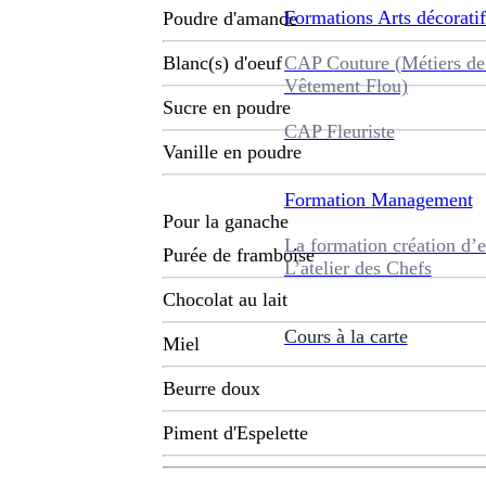
Formations
Arts décoratif
Poudre d'amande
CAP Couture (Métiers de
Blanc(s) d'oeuf
Vêtement Flou)
Sucre en poudre
CAP Fleuriste
Vanille en poudre
Formation
Management
Pour la ganache
La formation création d’e
Purée de framboise
L’atelier des Chefs
Chocolat au lait
Cours à la carte
Miel
Beurre doux
Piment d'Espelette