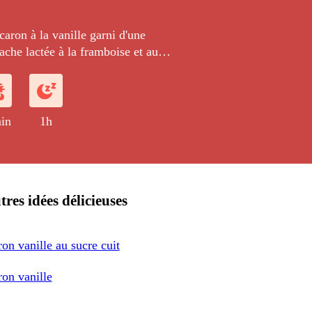
aron à la vanille garni d'une
ache lactée à la framboise et au
ette.
in
1h
tres idées délicieuses
on vanille au sucre cuit
on vanille