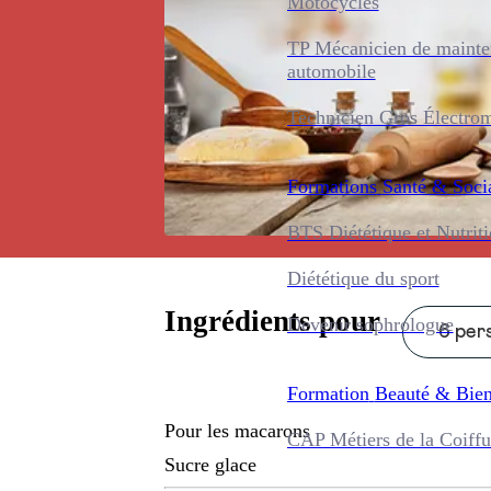
Motocycles
TP Mécanicien de maint
automobile
Technicien Gros Électro
Formations
Santé & Soci
BTS Diététique et Nutrit
Diététique du sport
Ingrédients pour
Devenir sophrologue
6 pers
Formation
Beauté & Bien
Pour les macarons
CAP Métiers de la Coiffu
Sucre glace