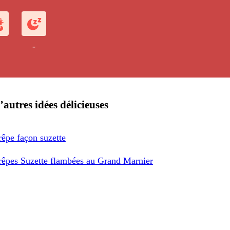
-
’autres idées délicieuses
êpe façon suzette
rêpes Suzette flambées au Grand Marnier