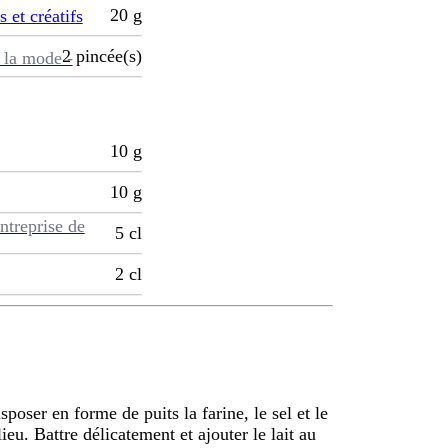
20
g
s et créatifs
2
pincée(s)
 la mode -
10
g
10
g
ntreprise de
5
cl
2
cl
sposer en forme de puits la farine, le sel et le
ieu. Battre délicatement et ajouter le lait au