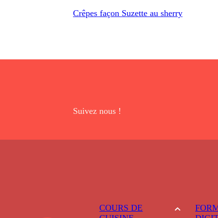
Crêpes façon Suzette au sherry
Suivez nous !
COURS DE
FORM
CUISINE
DIGI