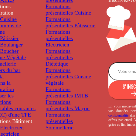
tions
Formations
ration
présentielles
Cuisine
Cuisine
Formations
ommis de
présentielles
Pâtisserie
ine
Formations
âtissier
présentielles
Boulanger
Electricien
Boucher
Formations
ine Végétale
présentielles
ellerie
Diététique
rs du bar
Formations
ta
présentielles
Cuisine
ns la
végétale
S'INS
uration
Formations
ser les
présentielles
IMTB
tions
Formations
En vous inscrivant
tables courantes
présentielles
Maçon
vos données per
C) d'une TPE
Formations
confidentialité
afin 
offres par email.
tions
Bâtiment
présentielles
grâce au lien inclu
Electricien
Sommellerie
ectricien