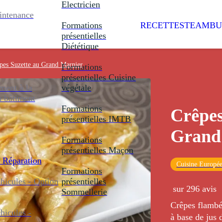
Electricien
intenance
Formations
RECETTES
TEAMBU
présentielles
Diététique
pes Suzette au Grand Marnier
Formations
présentielles
Cuisine
ent à la
végétale
u bâtiment
Formations
Crêpes
présentielles
IMTB
Grand
Formations
présentielles
Maçon
 Réparation
Cuisine Europé
Formations
icules - Option
présentielles
sur 296 avis
Sommellerie
Crêpes flambé
icules -
à base de jus 