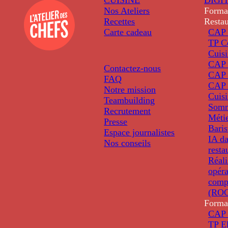
Nos Ateliers
Forma
Recettes
Restau
Carte cadeau
CAP 
TP C
Cuis
CAP P
Contactez-nous
CAP 
FAQ
CAP 
Notre mission
Cuis
Teambuilding
Somm
Recrutement
Métie
Presse
Baris
Espace journalistes
IA da
Nos conseils
resta
Réali
opéra
comp
(ROC
Forma
CAP 
TP El