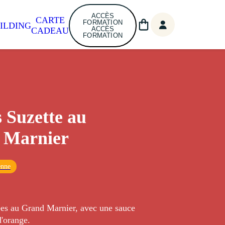
ACCÈS
CARTE
FORMATION
ILDING
ACCÈS
CADEAU
FORMATION
 Suzette au
 Marnier
enne
es au Grand Marnier, avec une sauce
d'orange.