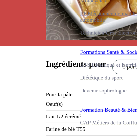
Motocycles
TP Mécanicien de maint
automobile
Technicien Gros Électro
Formations
Santé & Soci
Ingrédients pour
BTS Diététique et Nutrit
6 pers
Diététique du sport
Devenir sophrologue
Pour la pâte
Oeuf(s)
Formation
Beauté & Bien
Lait 1/2 écrémé
CAP Métiers de la Coiffu
Farine de blé T55