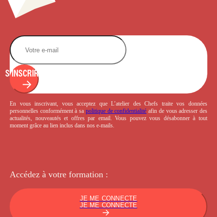
S'INSCRIRE
En vous inscrivant, vous acceptez que L’atelier des Chefs traite vos données
personnelles conformément à sa
politique de confidentialité
afin de vous adresser des
actualités, nouveautés et offres par email. Vous pouvez vous désabonner à tout
moment grâce au lien inclus dans nos e-mails.
Accédez à votre
formation :
JE ME CONNECTE
JE ME CONNECTE