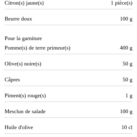
Citron(s) jaune(s)
1
pièce(s)
Beurre doux
100
g
Pour la garniture
Pomme(s) de terre primeur(s)
400
g
Olive(s) noire(s)
50
g
Câpres
50
g
Piment(s) rouge(s)
1
g
Mesclun de salade
100
g
Huile d'olive
10
cl