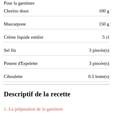
Pour la garniture
Chorizo doux
100
g
Mascarpone
150
g
Crème liquide entière
5
cl
Sel fin
3
pincée(s)
Piment d'Espelette
3
pincée(s)
Ciboulette
0.5
botte(s)
Descriptif de la recette
1
.
La préparation de la garniture