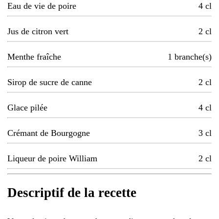
Eau de vie de poire
4
cl
Jus de citron vert
2
cl
Menthe fraîche
1
branche(s)
Sirop de sucre de canne
2
cl
Glace pilée
4
cl
Crémant de Bourgogne
3
cl
Liqueur de poire William
2
cl
Descriptif de la recette