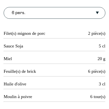
6 pers.
Filet(s) mignon de porc
2
pièce(s)
Sauce Soja
5
cl
Miel
20
g
Feuille(s) de brick
6
pièce(s)
Huile d'olive
3
cl
Moulin à poivre
6
tour(s)