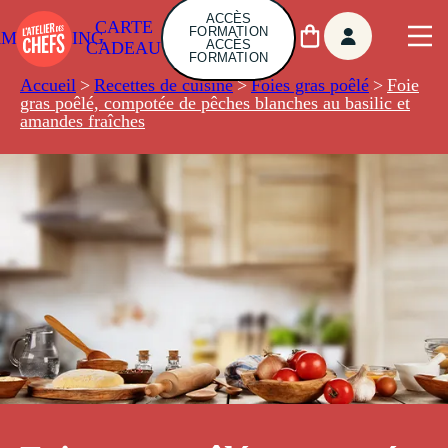
ACCÈS
CARTE
FORMATION
AMBUILDING
ACCÈS
CADEAU
FORMATION
Accueil
>
Recettes de cuisine
>
Foies gras poêlé
>
Foie
gras poêlé, compotée de pêches blanches au basilic et
amandes fraîches