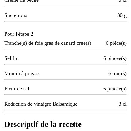
Crême de pêche
3
cl
Sucre roux
30
g
Pour l'étape 2
Tranche(s) de foie gras de canard crue(s)
6
pièce(s)
Sel fin
6
pincée(s)
Moulin à poivre
6
tour(s)
Fleur de sel
6
pincée(s)
Réduction de vinaigre Balsamique
3
cl
Descriptif de la recette