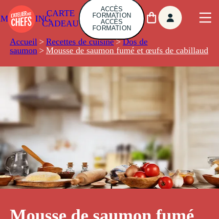
ACCÈS
CARTE
FORMATION
AMBUILDING
ACCÈS
CADEAU
FORMATION
Accueil
>
Recettes de cuisine
>
Dos de
saumon
>
Mousse de saumon fumé et œufs de cabillaud
Mousse de saumon fumé