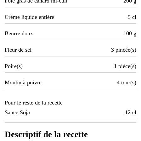
Foie gras de canard mi-cuit
200
g
Crème liquide entière
5
cl
Beurre doux
100
g
Fleur de sel
3
pincée(s)
Poire(s)
1
pièce(s)
Moulin à poivre
4
tour(s)
Pour le reste de la recette
Sauce Soja
12
cl
Descriptif de la recette