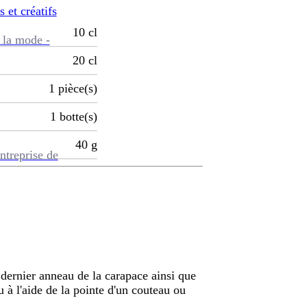
s et créatifs
10
cl
 la mode -
20
cl
1
pièce(s)
1
botte(s)
40
g
ntreprise de
dernier anneau de la carapace ainsi que
u à l'aide de la pointe d'un couteau ou