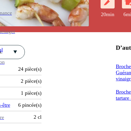
enance
20min
6m
ménager
D’aut
al
.
ion
Broche
24
pièce(s)
Guérand
vinaigr
2
pièce(s)
Broche
1
pièce(s)
tartare
-être
6
pincée(s)
2
cl
re