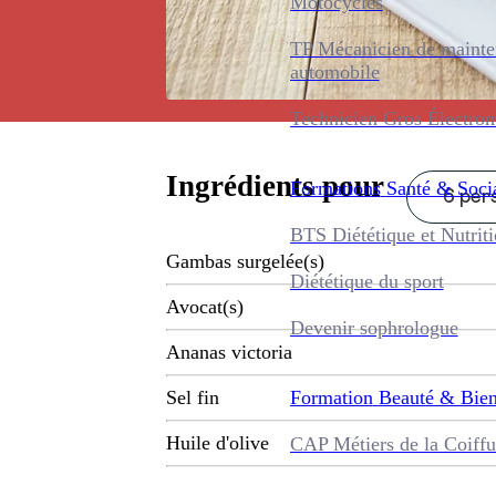
Motocycles
TP Mécanicien de maint
automobile
Technicien Gros Électro
Ingrédients pour
Formations
Santé & Soci
6 pers
BTS Diététique et Nutrit
Gambas surgelée(s)
Diététique du sport
Avocat(s)
Devenir sophrologue
Ananas victoria
Formation
Beauté & Bien
Sel fin
Huile d'olive
CAP Métiers de la Coiffu