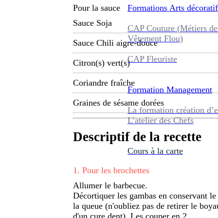
Formations
Arts décoratif
Pour la sauce
Sauce Soja
CAP Couture (Métiers de
Vêtement Flou)
Sauce Chili aigre-douce
CAP Fleuriste
Citron(s) vert(s)
Coriandre fraîche
Formation
Management
Graines de sésame dorées
La formation création d’e
L’atelier des Chefs
Descriptif de la recette
Cours à la carte
1
.
Pour les brochettes
Allumer le barbecue.
Décortiquer les gambas en conservant le 
la queue (n'oubliez pas de retirer le boya
d'un cure dent). Les couper en 2.