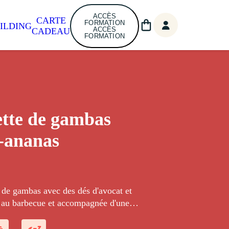
ACCÈS
CARTE
FORMATION
ILDING
ACCÈS
CADEAU
FORMATION
tte de gambas
t-ananas
 de gambas avec des dés d'avocat et
e au barbecue et accompagnée d'une
ouce.