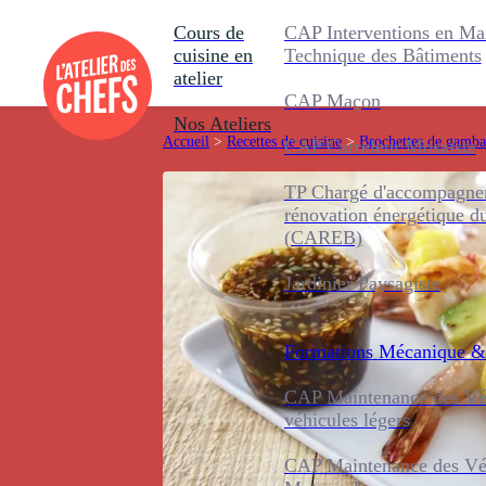
Cours de
CAP Interventions en Ma
cuisine en
Technique des Bâtiments
atelier
CAP Maçon
Nos Ateliers
Accueil
>
Recettes de cuisine
>
Brochettes de gamba
CAP Carreleur Mosaïste
TP Chargé d'accompagnem
rénovation énergétique d
(CAREB)
Jardinier Paysagiste
Formations
Mécanique &
CAP Maintenance des Véh
véhicules légers
CAP Maintenance des Véh