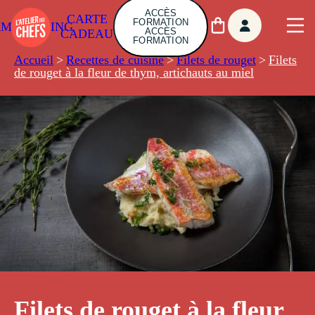
ACCÈS
CARTE
FORMATION
AMBUILDING
ACCÈS
CADEAU
FORMATION
Accueil
>
Recettes de cuisine
>
Filets de rouget
>
Filets
de rouget à la fleur de thym, artichauts au miel
Filets de rouget à la fleur