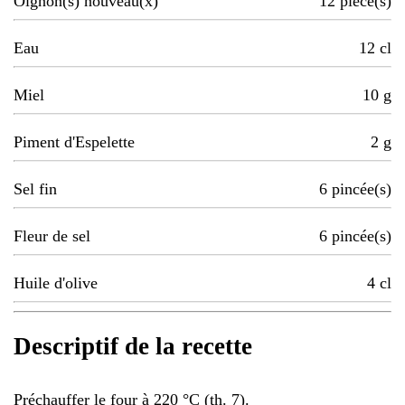
Oignon(s) nouveau(x)
12
pièce(s)
Eau
12
cl
Miel
10
g
Piment d'Espelette
2
g
Sel fin
6
pincée(s)
Fleur de sel
6
pincée(s)
Huile d'olive
4
cl
Descriptif de la recette
Préchauffer le four à 220 °C (th. 7).