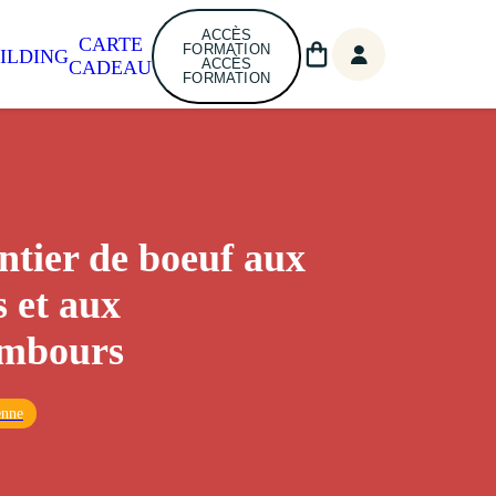
ACCÈS
CARTE
FORMATION
ILDING
ACCÈS
CADEAU
FORMATION
tier de boeuf aux
s et aux
ambours
enne