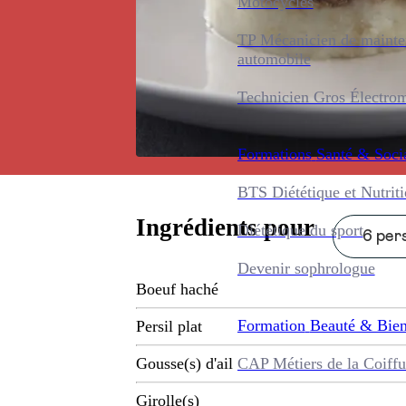
Motocycles
TP Mécanicien de maint
automobile
Technicien Gros Électro
Formations
Santé & Soci
BTS Diététique et Nutrit
Ingrédients pour
Diététique du sport
6 pers
Devenir sophrologue
Boeuf haché
Formation
Beauté & Bien
Persil plat
CAP Métiers de la Coiffu
Gousse(s) d'ail
Girolle(s)