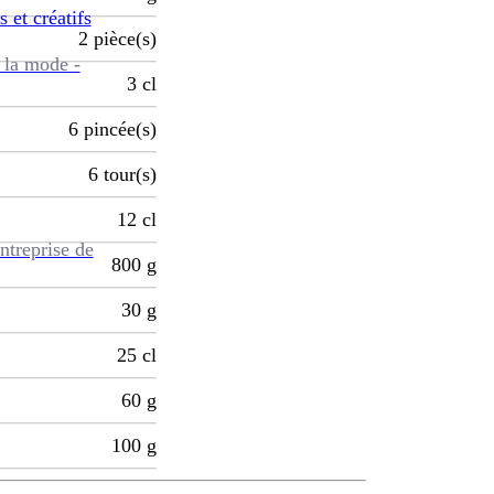
s et créatifs
2
pièce(s)
 la mode -
3
cl
6
pincée(s)
6
tour(s)
12
cl
ntreprise de
800
g
30
g
25
cl
60
g
100
g