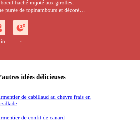
boeuf haché mijoté aux girolles,
une purée de topinambours et décoré
e parmesan.
in
-
’autres idées délicieuses
rmentier de cabillaud au chèvre frais en
rsillade
rmentier de confit de canard