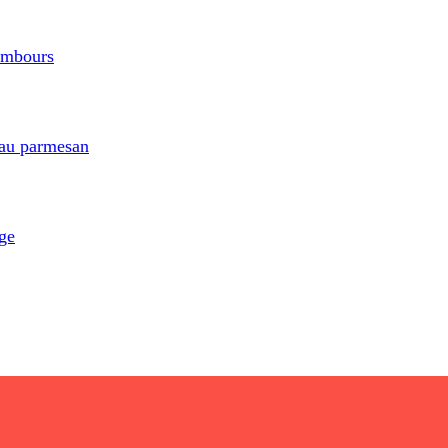
ambours
 au parmesan
ge