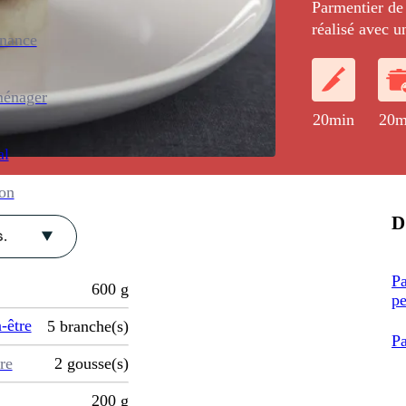
Parmentier de 
réalisé avec 
enance
d'une chips d
ménager
20min
20m
al
ion
D
.
Pa
600
g
pe
-être
5
branche(s)
Pa
re
2
gousse(s)
200
g