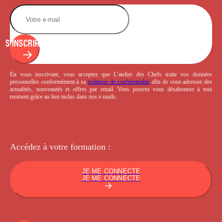
S'INSCRIRE
En vous inscrivant, vous acceptez que L’atelier des Chefs traite vos données
personnelles conformément à sa
politique de confidentialité
afin de vous adresser des
actualités, nouveautés et offres par email. Vous pouvez vous désabonner à tout
moment grâce au lien inclus dans nos e-mails.
Accédez à votre
formation :
JE ME CONNECTE
JE ME CONNECTE