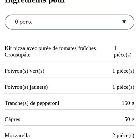
6 pers.
Kit pizza avec purée de tomates fraîches
1
Croustipâte
pièce(s)
Poivron(s) vert(s)
1
pièce(s)
Poivron(s) jaune(s)
1
pièce(s)
Tranche(s) de pepperoni
150
g
Câpres
50
g
Mozzarella
2
pièce(s)